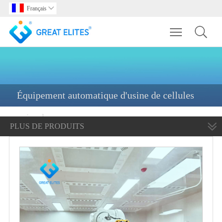
Français

Toggle main m
Équipement automatique d'usine de cellules
animales
PLUS DE PRODUITS